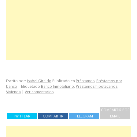
Escrito por:
Isabel Giraldo
Publicado en
Préstamos
,
Préstamos por
banco
|
Etiquetado
Banco Inmobiliario
,
Préstamos hipotecarios
,
Vivienda
|
Ver comentarios
COMPARTIR POR
TWITTEAR
COMPARTIR
TELEGRAM
EMAIL