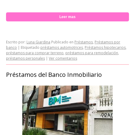
Leer mas
Escrito por:
Luna Giardina
Publicado en
Préstamos
,
Préstamos por
banco
|
Etiquetado
préstamos automotrices
,
Préstamos hipotecarios
,
préstamos para comprar terreno
,
préstamos para remodelación
,
préstamos personales
|
Ver comentarios
Préstamos del Banco Inmobiliario