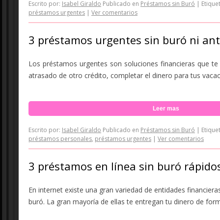
Escrito por:
Isabel Giraldo
Publicado en
Préstamos sin Buró
|
Etique
préstamos urgentes
|
Ver comentarios
3 préstamos urgentes sin buró ni ant
Los préstamos urgentes son soluciones financieras que te 
atrasado de otro crédito, completar el dinero para tus vacaci
Leer mas
Escrito por:
Isabel Giraldo
Publicado en
Préstamos sin Buró
|
Etique
préstamos personales
,
préstamos urgentes
|
Ver comentarios
3 préstamos en línea sin buró rápido
En internet existe una gran variedad de entidades financiera
buró. La gran mayoría de ellas te entregan tu dinero de form