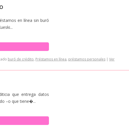
to
éstamos en línea sin buró
eski...
tado
buró de crédito
,
Préstamos en línea
,
préstamos personales
|
Ver
iticia que entrega datos
do –o que tiene�...