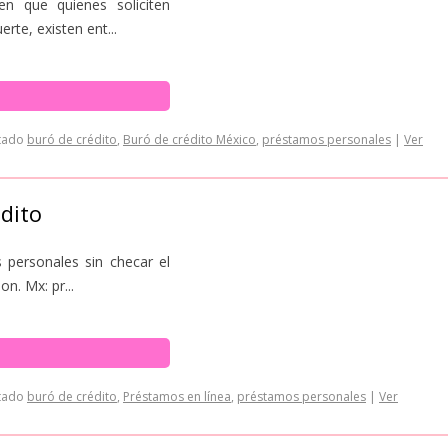
en que quienes soliciten
rte, existen ent...
tado
buró de crédito
,
Buró de crédito México
,
préstamos personales
|
Ver
dito
 personales sin checar el
n. Mx: pr...
tado
buró de crédito
,
Préstamos en línea
,
préstamos personales
|
Ver