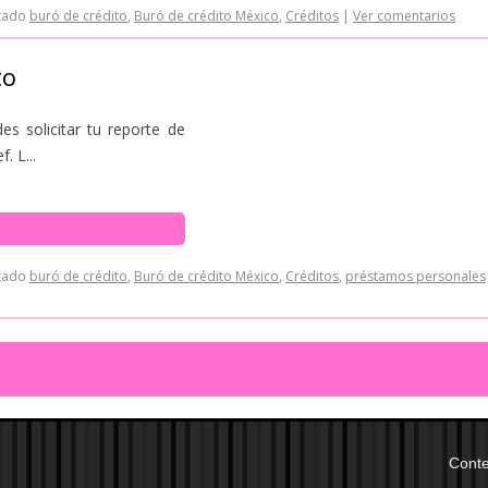
tado
buró de crédito
,
Buró de crédito México
,
Créditos
|
Ver comentarios
to
es solicitar tu reporte de
. L...
tado
buró de crédito
,
Buró de crédito México
,
Créditos
,
préstamos personales
Conte