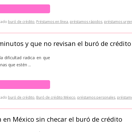
tado
buró de crédito
,
Préstamos en línea
,
préstamos rápidos
,
préstamos urge
minutos y que no revisan el buró de crédito
a dificultad radica en que
as que estén ...
tado
buró de crédito
,
Buró de crédito México
,
préstamos personales
,
préstam
en México sin checar el buró de crédito