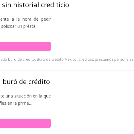
in historial crediticio
iente a la hora de pedir
licitar un présta...
tado
buró de crédito
,
Buró de crédito México
,
Créditos
,
préstamos personales
 buró de crédito
te una situación en la que
es en la prime...