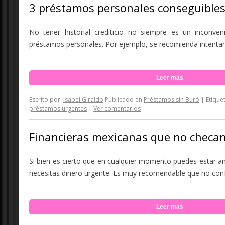
3 préstamos personales conseguibles s
No tener historial crediticio no siempre es un inconven
préstamos personales. Por ejemplo, se recomienda intentar so
Leer mas
Escrito por:
Isabel Giraldo
Publicado en
Préstamos sin Buró
|
Etique
préstamos urgentes
|
Ver comentarios
Financieras mexicanas que no checan
Si bien es cierto que en cualquier momento puedes estar an
necesitas dinero urgente. Es muy recomendable que no confí
Leer mas