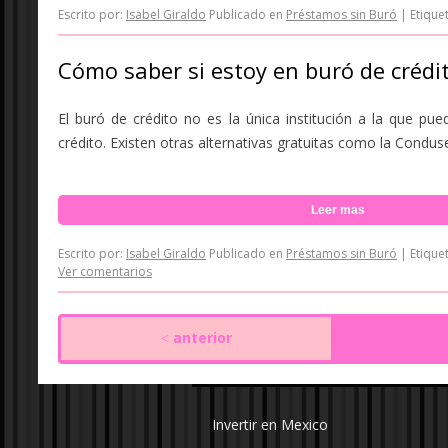
Escrito por:
Isabel Giraldo
Publicado en
Préstamos sin Buró
|
Etique
Cómo saber si estoy en buró de crédi
El buró de crédito no es la única institución a la que pued
crédito. Existen otras alternativas gratuitas como la Condusef
Leer mas
Escrito por:
Isabel Giraldo
Publicado en
Préstamos sin Buró
|
Etique
Ver comentarios
anterior
<
Invertir en Mexico