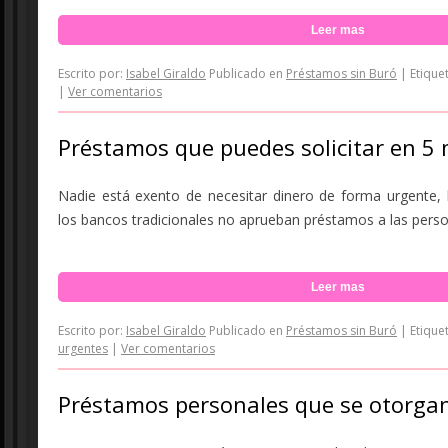
Leer mas
Escrito por:
Isabel Giraldo
Publicado en
Préstamos sin Buró
|
Etique
|
Ver comentarios
Préstamos que puedes solicitar en 5 
Nadie está exento de necesitar dinero de forma urgente, l
los bancos tradicionales no aprueban préstamos a las person
Leer mas
Escrito por:
Isabel Giraldo
Publicado en
Préstamos sin Buró
|
Etique
urgentes
|
Ver comentarios
Préstamos personales que se otorgan 