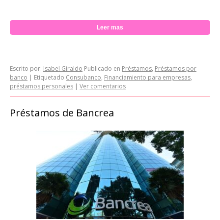
Leer mas
Escrito por:
Isabel Giraldo
Publicado en
Préstamos
,
Préstamos por
banco
|
Etiquetado
Consubanco
,
Financiamiento para empresas
,
préstamos personales
|
Ver comentarios
Préstamos de Bancrea