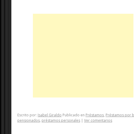
Escrito por:
Isabel Giraldo
Publicado en
Préstamos
,
Préstamos por 
pensionados
,
préstamos personales
|
Ver comentarios