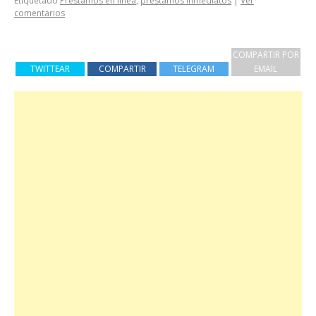
Etiquetado
Préstamos en línea
,
préstamos inmediatos
|
Ver
comentarios
COMPARTIR POR
TWITTEAR
COMPARTIR
TELEGRAM
EMAIL